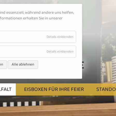
ind essenziell, während andere uns helfen,
formationen erhalten Sie in unserer
für
Details einblenden
Essenziell
für
Details einblenden
Dienste
en
Alle ablehnen
LFALT
EISBOXEN FÜR IHRE FEIER
STANDO