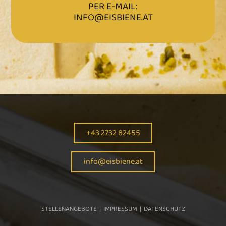
PER E-MAIL:
INFO@EISBIENE.AT
+43 2732 82455
info@eisbiene.at
STELLENANGEBOTE
|
IMPRESSUM
|
DATENSCHUTZ